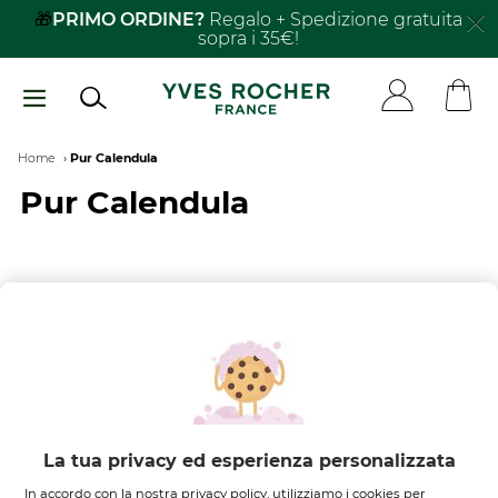
Salta
🎁
PRIMO ORDINE?
Regalo + Spedizione gratuita
sopra i 35€!
al
contenuto
principale
Breadcrumb
Home
Pur Calendula
Pur Calendula
FILTRA PER
ORDINA PER
Nessun risultato trovato
La tua privacy ed esperienza personalizzata
In accordo con la nostra privacy policy, utilizziamo i cookies per