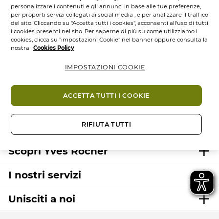
personalizzare i contenuti e gli annunci in base alle tue preferenze,
per proporti servizi collegati ai social media , e per analizzare il traffico
del sito. Cliccando su "Accetta tutti i cookies", acconsenti all'uso di tutti
i cookies presenti nel sito. Per saperne di più su come utilizziamo i
cookies, clicca su "impostazioni Cookie" nel banner oppure consulta la
nostra
Cookies Policy
IMPOSTAZIONI COOKIE
100%
attivi
60 ettari
di
Prodotti
vegetali
campi bio
eco-concepiti
ACCETTA TUTTI I COOKIE
RIFIUTA TUTTI
Scopri Yves Rocher
I nostri servizi
Unisciti a noi