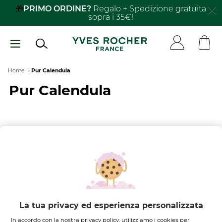
Salta
🎁
PRIMO ORDINE?
Regalo + Spedizione gratuita
sopra i 35€!
al
contenuto
principale
Breadcrumb
Home
Pur Calendula
Pur Calendula
FILTRA PER
ORDINA PER
Nessun risultato trovato
La tua privacy ed esperienza personalizzata
In accordo con la nostra privacy policy, utilizziamo i cookies per