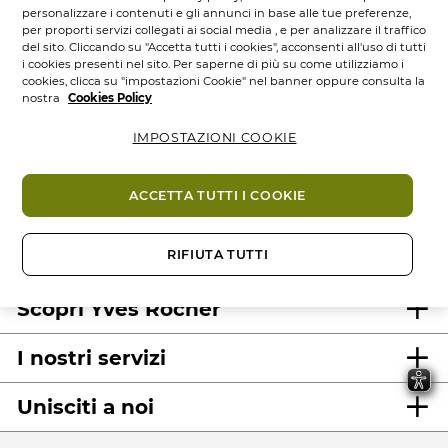
personalizzare i contenuti e gli annunci in base alle tue preferenze,
per proporti servizi collegati ai social media , e per analizzare il traffico
del sito. Cliccando su "Accetta tutti i cookies", acconsenti all'uso di tutti
i cookies presenti nel sito. Per saperne di più su come utilizziamo i
cookies, clicca su "impostazioni Cookie" nel banner oppure consulta la
nostra
Cookies Policy
IMPOSTAZIONI COOKIE
100%
attivi
60 ettari
di
Prodotti
vegetali
campi bio
eco-concepiti
ACCETTA TUTTI I COOKIE
RIFIUTA TUTTI
Scopri Yves Rocher
I nostri servizi
Unisciti a noi