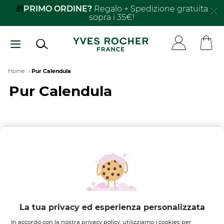
Salta
🎁
PRIMO ORDINE?
Regalo + Spedizione gratuita
sopra i 35€!
al
contenuto
principale
Breadcrumb
Home
Pur Calendula
Pur Calendula
FILTRA PER
ORDINA PER
Nessun risultato trovato
La tua privacy ed esperienza personalizzata
In accordo con la nostra privacy policy, utilizziamo i cookies per