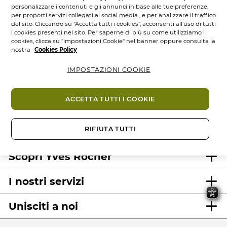
personalizzare i contenuti e gli annunci in base alle tue preferenze,
per proporti servizi collegati ai social media , e per analizzare il traffico
del sito. Cliccando su "Accetta tutti i cookies", acconsenti all'uso di tutti
i cookies presenti nel sito. Per saperne di più su come utilizziamo i
cookies, clicca su "impostazioni Cookie" nel banner oppure consulta la
nostra
Cookies Policy
IMPOSTAZIONI COOKIE
100%
attivi
60 ettari
di
Prodotti
vegetali
campi bio
eco-concepiti
ACCETTA TUTTI I COOKIE
RIFIUTA TUTTI
Scopri Yves Rocher
I nostri servizi
Unisciti a noi