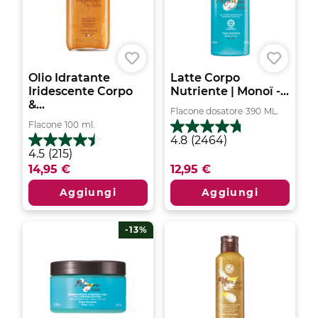
Olio Idratante
Latte Corpo
Iridescente Corpo
Nutriente | Monoï -...
&...
Flacone dosatore
390
ML.
Flacone
100
ml.
4.8
4.8
(2464)
su
4.5
4.5
(215)
5
su
14,95 €
12,95 €
stelle.
5
2464
stelle.
Aggiungi
Aggiungi
recensioni
215
recensioni
-13%