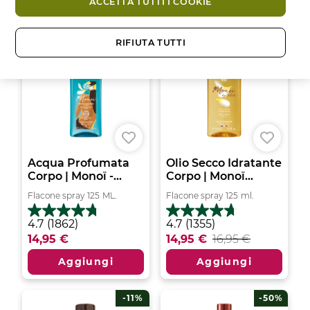
stelle.
ACCETTA TUTTI I COOKIE
-11%
RIFIUTA TUTTI
Acqua Profumata
Olio Secco Idratante
Corpo | Monoï -...
Corpo | Monoï...
Flacone spray
125
ML.
Flacone spray
125
ml.
4.7
4.7
4.7
(1862)
4.7
(1355)
su
su
14,95 €
14,95 €
16,95 €
5
5
stelle.
stelle.
Aggiungi
Aggiungi
1862
1355
recensioni
recensioni
-11%
-50%