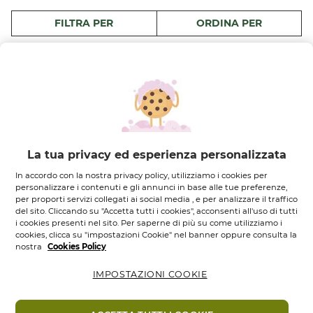
FILTRA PER
ORDINA PER
17 prodotti
-24%
La tua privacy ed esperienza personalizzata
In accordo con la nostra privacy policy, utilizziamo i cookies per
personalizzare i contenuti e gli annunci in base alle tue preferenze,
per proporti servizi collegati ai social media , e per analizzare il traffico
del sito. Cliccando su "Accetta tutti i cookies", acconsenti all'uso di tutti
Cofanetto Monoï
Set Rituale Monoi
i cookies presenti nel sito. Per saperne di più su come utilizziamo i
de Tahiti
cookies, clicca su "impostazioni Cookie" nel banner oppure consulta la
1
pz
nostra
Cookies Policy
1
pz
0.0
(0)
0.0
0.0
(0)
su
0.0
IMPOSTAZIONI COOKIE
39,95 €
52,90 €
39,00 €
5
su
stelle.
5
Aggiungi
Aggiungi