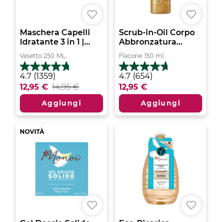
Maschera Capelli
Scrub-in-Oil Corpo
Idratante 3 in 1 |...
Abbronzatura...
Vasetto
250
ML.
Flacone
150
ml.
4.7
4.7
4.7
(1359)
4.7
(654)
su
su
12,95 €
14,95 €
12,95 €
5
5
stelle.
stelle.
Aggiungi
Aggiungi
1359
654
recensioni
recensioni
NOVITÀ