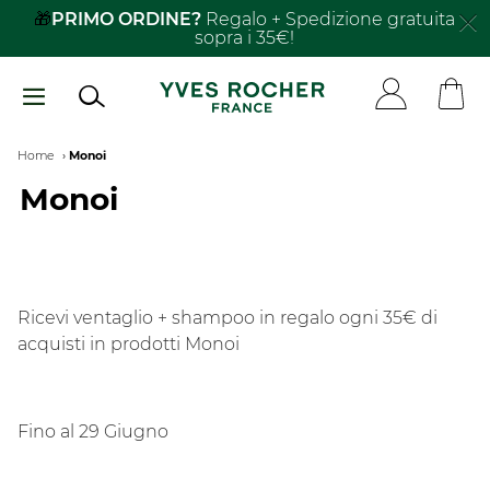
Salta
🎁
PRIMO ORDINE?
Regalo + Spedizione gratuita
sopra i 35€!
al
contenuto
principale
Breadcrumb
Home
Monoi
Monoi
Ricevi ventaglio + shampoo in regalo ogni 35€ di
acquisti in prodotti Monoi​
Fino al 29 Giugno