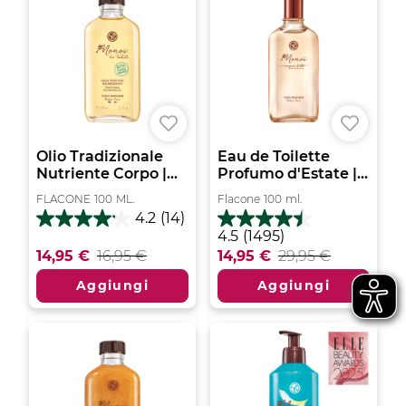
Olio Tradizionale
Eau de Toilette
Nutriente Corpo |...
Profumo d'Estate |...
FLACONE
100
ML.
Flacone
100
ml.
4.2
(14)
4.2
4.5
4.5
(1495)
su
su
14,95 €
16,95 €
14,95 €
29,95 €
5
5
stelle.
stelle.
Aggiungi
Aggiungi
14
1495
recensioni
recensioni