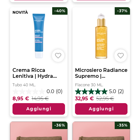
11
10
recensioni
recensioni
-40%
-37%
NOVITÀ
Crema Ricca
Microsiero Radiance
Lenitiva | Hydra...
Supremo |...
Tubo
40
ML.
Flacone
30
ML.
0.0
(0)
5.0
(2)
0.0
5.0
8,95 €
14,95 €
32,95 €
52,95 €
su
su
5
5
Aggiungi
Aggiungi
stelle.
stelle.
2
recensioni
-36%
-35%