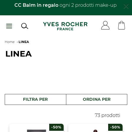
Salta
CC Balm in regalo
ogni 2 prodotti make-up​
al
contenuto
principale
Breadcrumb
Home
LINEA
LINEA
FILTRA PER
ORDINA PER
73 prodotti
-50%
-50%