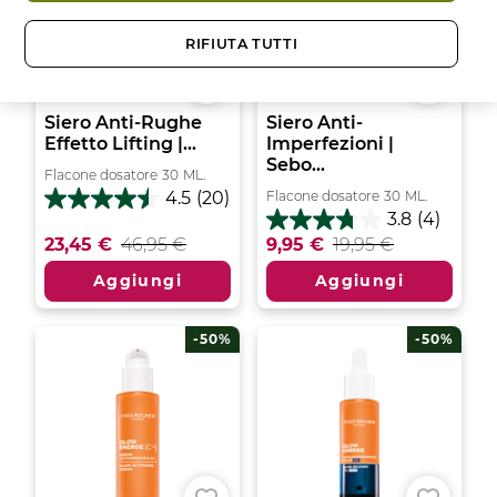
RIFIUTA TUTTI
Siero Anti-Rughe
Siero Anti-
Effetto Lifting |...
Imperfezioni |
Sebo...
Flacone dosatore
30
ML.
Flacone dosatore
30
ML.
4.5
(20)
4.5
3.8
(4)
su
3.8
23,45 €
46,95 €
9,95 €
19,95 €
5
su
stelle.
5
Aggiungi
Aggiungi
20
stelle.
recensioni
4
recensioni
-50%
-50%