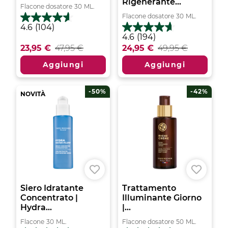
Rigenerante...
Flacone dosatore
30
ML.
Flacone dosatore
30
ML.
4.6
4.6
(104)
su
4.6
4.6
(194)
5
su
23,95 €
47,95 €
24,95 €
49,95 €
stelle.
5
104
stelle.
Aggiungi
Aggiungi
recensioni
194
recensioni
-50%
-42%
NOVITÀ
Siero Idratante
Trattamento
Concentrato |
Illuminante Giorno
Hydra...
|...
Flacone
30
ML.
Flacone dosatore
50
ML.