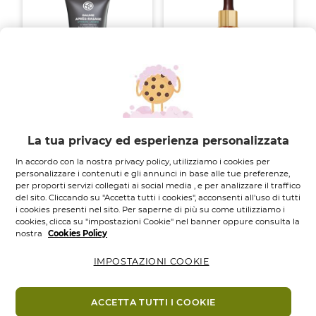
Balsamo
Olio Infuso di Rosa |
Dopobarba - 100 ml
Riche Crème...
La tua privacy ed esperienza personalizzata
TUBO
100
ML.
Flacone dosatore
30
ML.
In accordo con la nostra privacy policy, utilizziamo i cookies per
4.8
(5)
personalizzare i contenuti e gli annunci in base alle tue preferenze,
4.8
4.7
4.7
(139)
per proporti servizi collegati ai social media , e per analizzare il traffico
su
su
del sito. Cliccando su "Accetta tutti i cookies", acconsenti all'uso di tutti
6,45 €
12,95 €
21,45 €
42,95 €
5
5
i cookies presenti nel sito. Per saperne di più su come utilizziamo i
stelle.
stelle.
Aggiungi
Aggiungi
cookies, clicca su "impostazioni Cookie" nel banner oppure consulta la
5
139
nostra
Cookies Policy
recensioni
recensioni
-50%
-50%
IMPOSTAZIONI COOKIE
ACCETTA TUTTI I COOKIE