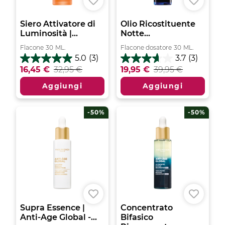
Siero Attivatore di
Olio Ricostituente
Luminosità |...
Notte...
Flacone
30
ML.
Flacone dosatore
30
ML.
5.0
(3)
3.7
(3)
5.0
3.7
16,45 €
32,95 €
19,95 €
39,95 €
su
su
5
5
Aggiungi
Aggiungi
stelle.
stelle.
3
3
recensioni
recensioni
-50%
-50%
Supra Essence |
Concentrato
Anti-Age Global -...
Bifasico