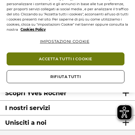
personalizzare i contenuti e gli annunci in base alle tue preferenze,
per proporti servizi collegati ai social media , e per analizzare il traffico
del sito. Cliccando su "Accetta tutti i cookies", acconsenti all'uso di tutti
i cookies presenti nel sito. Per saperne di più su come utilizziamo i
cookies, clicca su "impostazioni Cookie" nel banner oppure consulta la
nostra
Cookies Policy
IMPOSTAZIONI COOKIE
100%
attivi
60 ettari
di
Prodotti
vegetali
campi bio
eco-concepiti
ACCETTA TUTTI I COOKIE
RIFIUTA TUTTI
Scopri Yves Rocher
I nostri servizi
Unisciti a noi