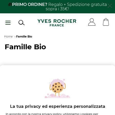
Salta
🎁
PRIMO ORDINE?
Regalo + Spedizione gratuita
sopra i 35€!
al
contenuto
principale
Breadcrumb
Home
Famille Bio
Famille Bio
FILTRA PER
ORDINA PER
Nessun risultato trovato
La tua privacy ed esperienza personalizzata
In accordo con la nostra privacy policy, utilizziamo i cookies per