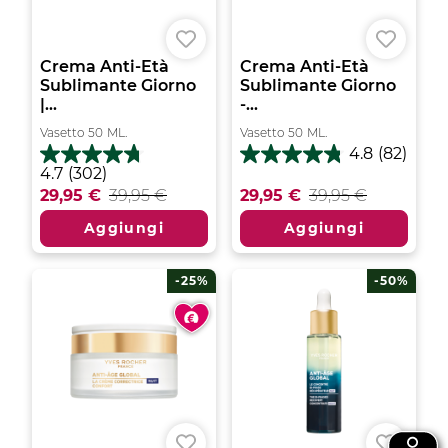
Crema Anti-Età
Crema Anti-Età
Sublimante Giorno
Sublimante Giorno
|...
-...
Vasetto
50
ML.
Vasetto
50
ML.
4.8
(82)
4.8
4.7
4.7
(302)
su
su
29,95 €
39,95 €
29,95 €
39,95 €
5
5
stelle.
stelle.
Aggiungi
Aggiungi
82
302
recensioni
recensioni
-25%
-50%