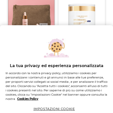
Set Viso Anti-Âge
Trattamento
Global
Rigenerante
Supremo -...
1
pz
Vasetto
75
ML.
0.0
(0)
0.0
La tua privacy ed esperienza personalizzata
su
4.8
4.8
(1012)
5
In accordo con la nostra privacy policy, utilizziamo i cookies per
su
59,95 €
90,90 €
39,95 €
49,95 €
stelle.
personalizzare i contenuti e gli annunci in base alle tue preferenze,
5
per proporti servizi collegati ai social media , e per analizzare il traffico
stelle.
Aggiungi
Aggiungi
del sito. Cliccando su "Accetta tutti i cookies", acconsenti all'uso di tutti
1012
i cookies presenti nel sito. Per saperne di più su come utilizziamo i
recensioni
cookies, clicca su "impostazioni Cookie" nel banner oppure consulta la
-37%
-21%
nostra
Cookies Policy
IMPOSTAZIONI COOKIE