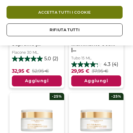
ACCETTA TUTTI I COOKIE
RIFIUTA TUTTI
Microsiero Radiance
Trattamento
Supremo |...
Illuminante Occhi
|...
Flacone
30
ML.
Tubo
15
ML.
5.0
(2)
5.0
4.3
(4)
su
4.3
32,95 €
52,95 €
29,95 €
37,95 €
5
su
stelle.
5
Aggiungi
Aggiungi
2
stelle.
recensioni
4
recensioni
-25%
-25%