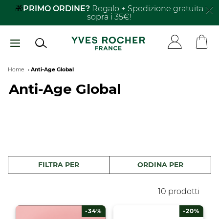
Salta
🎁
PRIMO ORDINE?
Regalo + Spedizione gratuita
sopra i 35€!
al
contenuto
principale
Breadcrumb
Home
Anti-Age Global
Anti-Age Global
FILTRA PER
ORDINA PER
10 prodotti
-34%
-20%