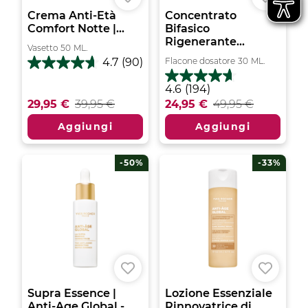
Crema Anti-Età
Concentrato
Comfort Notte |...
Bifasico
Rigenerante...
Vasetto
50
ML.
Flacone dosatore
30
ML.
4.7
(90)
4.7
su
4.6
4.6
(194)
5
su
29,95 €
39,95 €
24,95 €
49,95 €
stelle.
5
90
stelle.
Aggiungi
Aggiungi
recensioni
194
recensioni
-50%
-33%
Supra Essence |
Lozione Essenziale
Anti-Age Global -...
Rinnovatrice di...