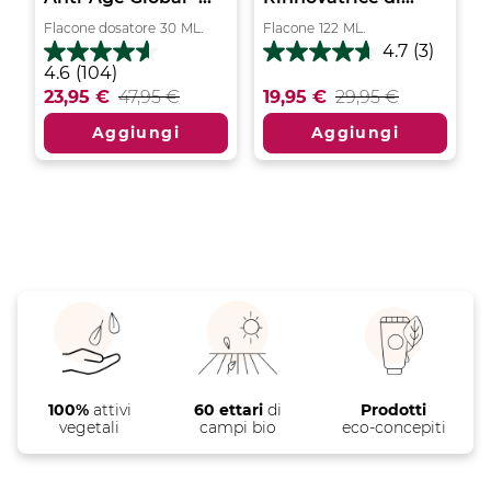
Flacone dosatore
30
ML.
Flacone
122
ML.
4.7
(3)
4.7
4.6
4.6
(104)
su
su
23,95 €
47,95 €
19,95 €
29,95 €
5
5
stelle.
stelle.
Aggiungi
Aggiungi
3
104
recensioni
recensioni
100%
attivi
60 ettari
di
Prodotti
vegetali
campi bio
eco-concepiti