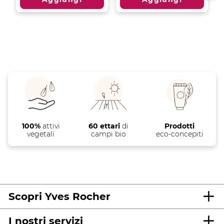
stelle.
stelle.
4
10
recensioni
recensioni
100%
attivi
60 ettari
di
Prodotti
vegetali
campi bio
eco-concepiti
Scopri Yves Rocher
I nostri servizi