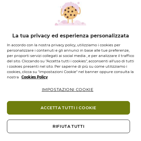
Shampoo
Maschera
Protezione | Colore -
Protezione | Colore -
300...
200...
Flacone
300
ML.
Tubo
200
ML.
4.3
(11)
4.8
(16)
4.3
4.8
5,95 €
8,95 €
La tua privacy ed esperienza personalizzata
su
su
5
5
Aggiungi
Aggiungi
In accordo con la nostra privacy policy, utilizziamo i cookies per
stelle.
stelle.
personalizzare i contenuti e gli annunci in base alle tue preferenze,
11
16
per proporti servizi collegati ai social media , e per analizzare il traffico
recensioni
recensioni
del sito. Cliccando su "Accetta tutti i cookies", acconsenti all'uso di tutti
i cookies presenti nel sito. Per saperne di più su come utilizziamo i
cookies, clicca su "impostazioni Cookie" nel banner oppure consulta la
nostra
Cookies Policy
IMPOSTAZIONI COOKIE
ACCETTA TUTTI I COOKIE
Aceto Brillantezza
Shampoo
RIFIUTA TUTTI
da Risciacquo |...
Illuminante | Colore
- 300...
Flacone
150
ML.