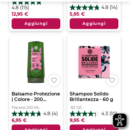
Flacone
300
ML.
4.8
4.8
(14)
4.8
(115)
4.8
su
12,95 €
5,95 €
su
5
5
stelle.
Aggiungi
Aggiungi
stelle.
115
14
recensioni
recensioni
Balsamo Protezione
Shampoo Solido
| Colore - 200...
Brillantezza - 60 g
Flacone
200
ML.
60
GR.
4.8
(4)
4.3
(10)
4.8
4.3
6,95 €
9,95 €
su
su
5
5
Aggiungi
Aggiungi