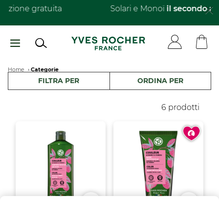
Salta
Solari e Monoï
il secondo al -40%​
al
contenuto
principale
Breadcrumb
Home
Categorie
FILTRA PER
ORDINA PER
6 prodotti