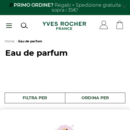
Salta
🎁
PRIMO ORDINE?
Regalo + Spedizione gratuita
sopra i 35€!
al
contenuto
principale
Breadcrumb
Home
Eau de parfum
Eau de parfum
FILTRA PER
ORDINA PER
3 prodotti
-25%
-25%