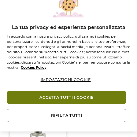
La tua privacy ed esperienza personalizzata
In accordo con la nostra privacy policy, utilizziamo i cookies per
personalizzare i contenuti e gli annunci in base alle tue preferenze,
per proporti servizi collegati ai social media , e per analizzare il traffico
del sito. Cliccando su "Accetta tutti i cookies", acconsenti all'uso di tutti
Eau de Parfum
Eau de Parfum
i cookies presenti nel sito. Per saperne di più su come utilizziamo i
Riconfortante
Rilassante Calme...
cookies, clicca su "impostazioni Cookie" nel banner oppure consulta la
Tendres...
Flacone spray
50
ML.
nostra
Cookies Policy
Flacone spray
50
ML.
4.3
4.3
(123)
IMPOSTAZIONI COOKIE
su
4.5
4.5
(368)
5
su
29,95 €
39,95 €
29,95 €
39,95 €
stelle.
5
ACCETTA TUTTI I COOKIE
123
stelle.
Aggiungi
Aggiungi
recensioni
368
recensioni
RIFIUTA TUTTI
-25%