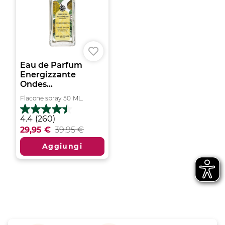
Eau de Parfum
Energizzante
Ondes...
Flacone spray
50
ML.
4.4
4.4
(260)
su
29,95 €
39,95 €
5
stelle.
Aggiungi
260
recensioni