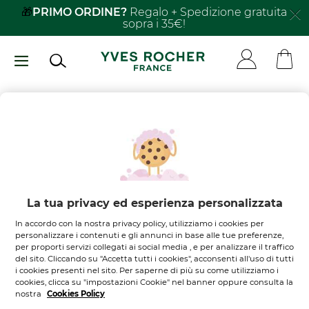
Salta
🎁
PRIMO ORDINE?
Regalo + Spedizione gratuita
sopra i 35€!
al
contenuto
principale
Non ci sono
prodotti nel
tuo carrello
Lasciati ispirare
La tua privacy ed esperienza personalizzata
In accordo con la nostra privacy policy, utilizziamo i cookies per
SCOPRI I NOSTRI PRODOTTI
personalizzare i contenuti e gli annunci in base alle tue preferenze,
per proporti servizi collegati ai social media , e per analizzare il traffico
del sito. Cliccando su "Accetta tutti i cookies", acconsenti all'uso di tutti
i cookies presenti nel sito. Per saperne di più su come utilizziamo i
cookies, clicca su "impostazioni Cookie" nel banner oppure consulta la
nostra
Cookies Policy