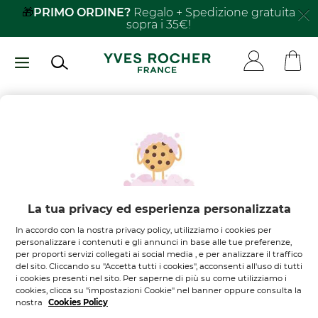
Salta
🎁
PRIMO ORDINE?
Regalo + Spedizione gratuita
sopra i 35€!
al
contenuto
principale
Non ci sono
prodotti nel
tuo carrello
Lasciati ispirare
La tua privacy ed esperienza personalizzata
In accordo con la nostra privacy policy, utilizziamo i cookies per
SCOPRI I NOSTRI PRODOTTI
personalizzare i contenuti e gli annunci in base alle tue preferenze,
per proporti servizi collegati ai social media , e per analizzare il traffico
del sito. Cliccando su "Accetta tutti i cookies", acconsenti all'uso di tutti
i cookies presenti nel sito. Per saperne di più su come utilizziamo i
cookies, clicca su "impostazioni Cookie" nel banner oppure consulta la
nostra
Cookies Policy