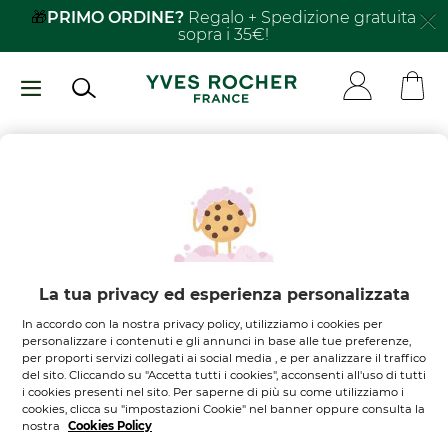
Salta
🎁
PRIMO ORDINE?
Regalo + Spedizione gratuita
sopra i 35€!
al
contenuto
principale
Non ci sono
prodotti nel
tuo carrello
Lasciati ispirare
La tua privacy ed esperienza personalizzata
In accordo con la nostra privacy policy, utilizziamo i cookies per
SCOPRI I NOSTRI PRODOTTI
personalizzare i contenuti e gli annunci in base alle tue preferenze,
per proporti servizi collegati ai social media , e per analizzare il traffico
del sito. Cliccando su "Accetta tutti i cookies", acconsenti all'uso di tutti
i cookies presenti nel sito. Per saperne di più su come utilizziamo i
cookies, clicca su "impostazioni Cookie" nel banner oppure consulta la
nostra
Cookies Policy