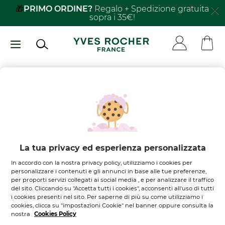
Salta
🎁
PRIMO ORDINE?
Regalo + Spedizione gratuita
sopra i 35€!
al
contenuto
principale
Non ci sono
prodotti nel
tuo carrello
Lasciati ispirare
La tua privacy ed esperienza personalizzata
In accordo con la nostra privacy policy, utilizziamo i cookies per
SCOPRI I NOSTRI PRODOTTI
personalizzare i contenuti e gli annunci in base alle tue preferenze,
per proporti servizi collegati ai social media , e per analizzare il traffico
del sito. Cliccando su "Accetta tutti i cookies", acconsenti all'uso di tutti
i cookies presenti nel sito. Per saperne di più su come utilizziamo i
cookies, clicca su "impostazioni Cookie" nel banner oppure consulta la
nostra
Cookies Policy