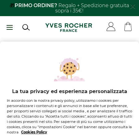
Salta
🎁
PRIMO ORDINE?
Regalo + Spedizione gratuita
sopra i 35€!
al
contenuto
principale
Non ci sono
prodotti nel
tuo carrello
Lasciati ispirare
La tua privacy ed esperienza personalizzata
In accordo con la nostra privacy policy, utilizziamo i cookies per
SCOPRI I NOSTRI PRODOTTI
personalizzare i contenuti e gli annunci in base alle tue preferenze,
per proporti servizi collegati ai social media , e per analizzare il traffico
del sito. Cliccando su "Accetta tutti i cookies", acconsenti all'uso di tutti
i cookies presenti nel sito. Per saperne di più su come utilizziamo i
cookies, clicca su "impostazioni Cookie" nel banner oppure consulta la
nostra
Cookies Policy