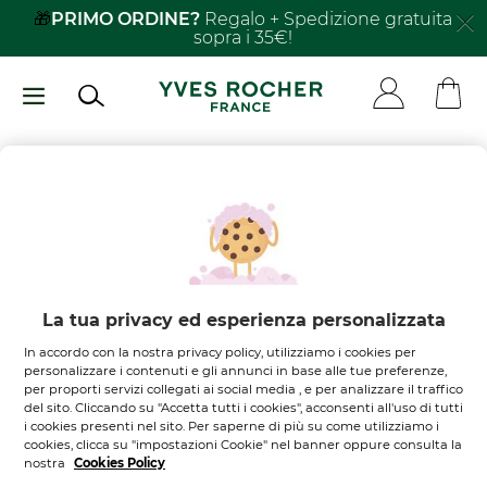
Salta
🎁
PRIMO ORDINE?
Regalo + Spedizione gratuita
sopra i 35€!
al
contenuto
principale
Non ci sono
prodotti nel
tuo carrello
Lasciati ispirare
La tua privacy ed esperienza personalizzata
In accordo con la nostra privacy policy, utilizziamo i cookies per
SCOPRI I NOSTRI PRODOTTI
personalizzare i contenuti e gli annunci in base alle tue preferenze,
per proporti servizi collegati ai social media , e per analizzare il traffico
del sito. Cliccando su "Accetta tutti i cookies", acconsenti all'uso di tutti
i cookies presenti nel sito. Per saperne di più su come utilizziamo i
cookies, clicca su "impostazioni Cookie" nel banner oppure consulta la
nostra
Cookies Policy